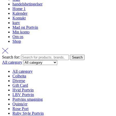
handelsbetingelser
Home 1
Kalender
Kontakt
kurv
Mad og Portvin
Min konto
Om os
Shop
Search for:
Search
All category
All category
Colheita
Diverse
Gift Card
Hvid Portvin
LBV Portvin
Portvins smagning
Quinta'er
Rose Port
Ruby Style Portvin