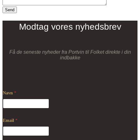
Modtag vores nyhedsbrev
Få de seneste nyheder fra Portvin til Folket direkte i din
indbakke
Navn
*
Email
*