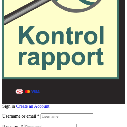
Sign in
Create an Account
Username or email
*
Password
*