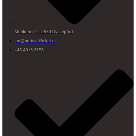
Munkehøj 7 - 2870 Dyssegård
jan@portvintilfolket.dk
+45 4016 3156