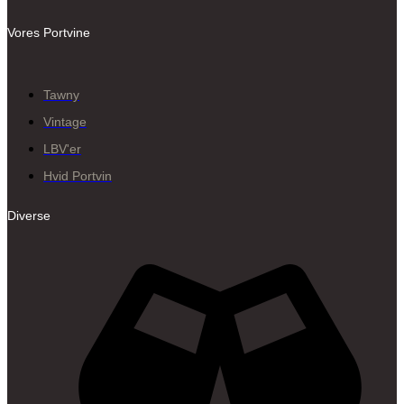
Vores Portvine
Tawny
Vintage
LBV'er
Hvid Portvin
Diverse