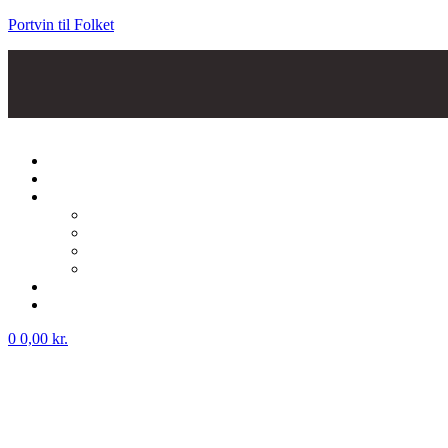
Portvin til Folket
Menu
0
0,00
kr.