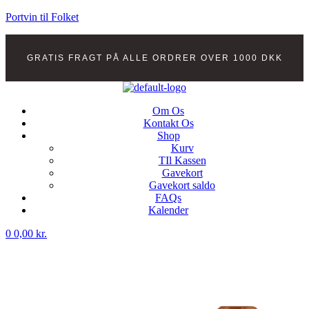
Portvin til Folket
GRATIS FRAGT PÅ ALLE ORDRER OVER 1000 DKK
Om Os
Kontakt Os
Shop
Kurv
TIl Kassen
Gavekort
Gavekort saldo
FAQs
Kalender
Menu
0
0,00
kr.