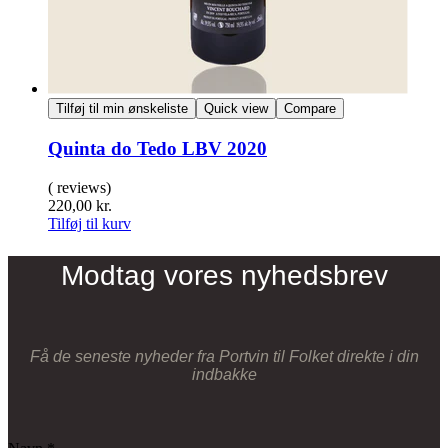
Tilføj til min ønskeliste
Quick view
Compare
Quinta do Tedo LBV 2020
( reviews)
220,00
kr.
Tilføj til kurv
Modtag vores nyhedsbrev
Få de seneste nyheder fra Portvin til Folket direkte i din
indbakke