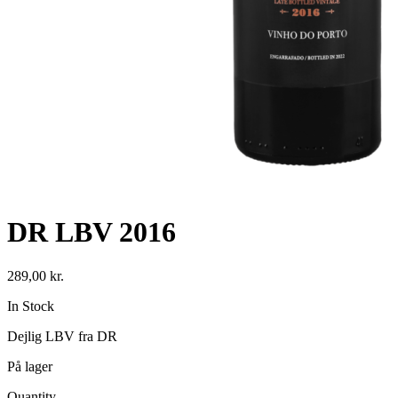
DR LBV 2016
289,00
kr.
Availability:
In Stock
Dejlig LBV fra DR
På lager
Quantity