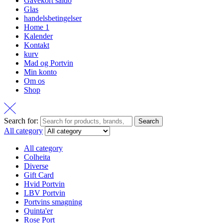
Gavekort saldo
Glas
handelsbetingelser
Home 1
Kalender
Kontakt
kurv
Mad og Portvin
Min konto
Om os
Shop
Search for:
Search
All category
All category
Colheita
Diverse
Gift Card
Hvid Portvin
LBV Portvin
Portvins smagning
Quinta'er
Rose Port