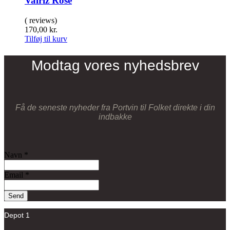
Valriz Rose
( reviews)
170,00
kr.
Tilføj til kurv
Modtag vores nyhedsbrev
Få de seneste nyheder fra Portvin til Folket direkte i din
indbakke
Navn
*
Email
*
Send
Depot 1