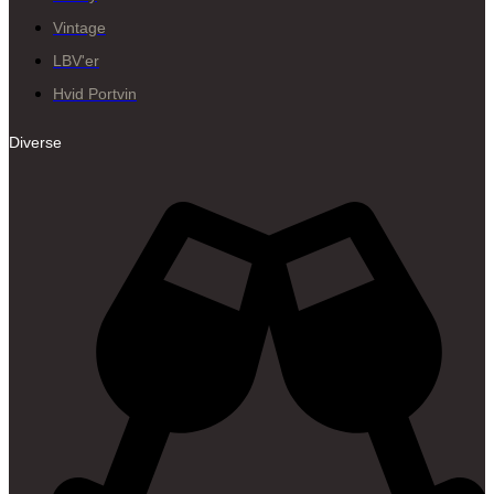
Vintage
LBV'er
Hvid Portvin
Diverse