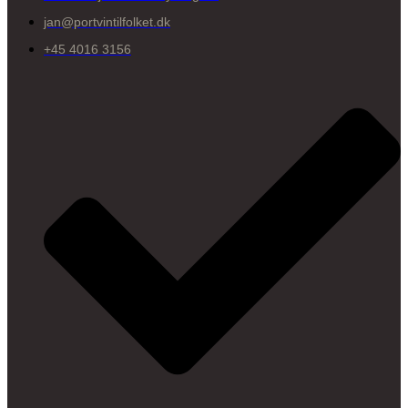
jan@portvintilfolket.dk
+45 4016 3156