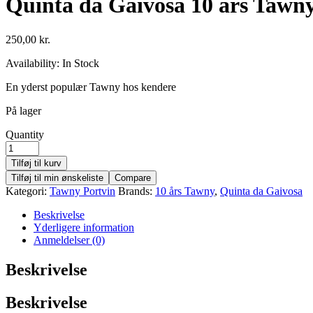
Quinta da Gaivosa 10 års Tawny
250,00
kr.
Availability:
In Stock
En yderst populær Tawny hos kendere
På lager
Quantity
Tilføj til kurv
Tilføj til min ønskeliste
Compare
Kategori:
Tawny Portvin
Brands:
10 års Tawny
,
Quinta da Gaivosa
Beskrivelse
Yderligere information
Anmeldelser (0)
Beskrivelse
Beskrivelse