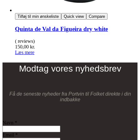
Tilføj til min ønskeliste
Quick view
Compare
Quinta de Val da Figueira dry white
( reviews)
150,00
kr.
Læs mere
Modtag vores nyhedsbrev
Få de seneste nyheder fra Portvin til Folket direkte i din
indbakke
Navn
*
Email
*