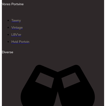
Vores Portvine
Tawny
Vintage
LBV'er
Hvid Portvin
Diverse