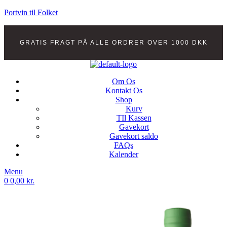
Portvin til Folket
GRATIS FRAGT PÅ ALLE ORDRER OVER 1000 DKK
Om Os
Kontakt Os
Shop
Kurv
TIl Kassen
Gavekort
Gavekort saldo
FAQs
Kalender
Menu
0
0,00
kr.