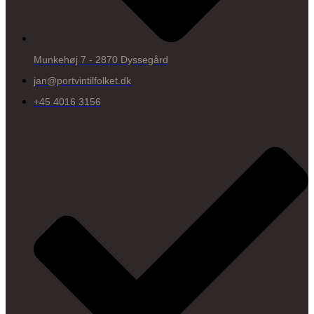
Munkehøj 7 - 2870 Dyssegård
jan@portvintilfolket.dk
+45 4016 3156