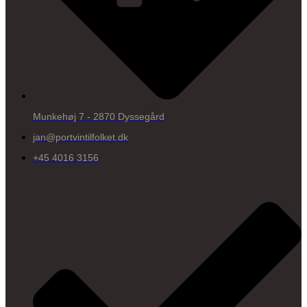
Munkehøj 7 - 2870 Dyssegård
jan@portvintilfolket.dk
+45 4016 3156