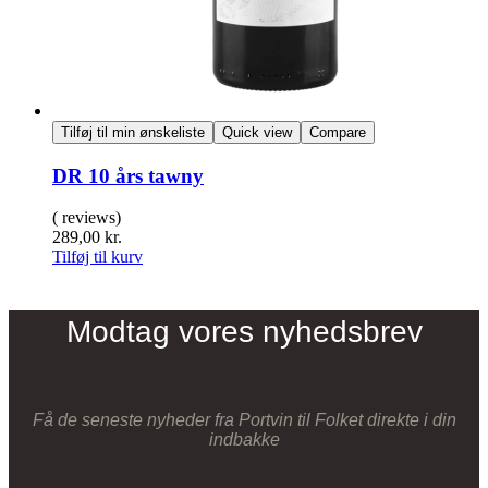
Tilføj til min ønskeliste
Quick view
Compare
DR 10 års tawny
( reviews)
289,00
kr.
Tilføj til kurv
Modtag vores nyhedsbrev
Få de seneste nyheder fra Portvin til Folket direkte i din
indbakke