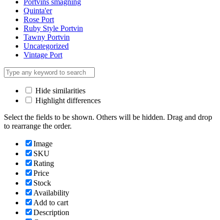
Portvins smagning
Quinta'er
Rose Port
Ruby Style Portvin
Tawny Portvin
Uncategorized
Vintage Port
Hide similarities
Highlight differences
Select the fields to be shown. Others will be hidden. Drag and drop
to rearrange the order.
Image
SKU
Rating
Price
Stock
Availability
Add to cart
Description