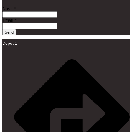
Navn
*
Email
*
Send
Depot 1